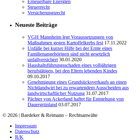
Erneuerbare Energien
Steuerrecht
Versicherungsrecht
Neueste Beiträge
VGH Mannheim legt Voraussetzungen von
Maßnahmen gegen Kartoffelkrebs fest
17.11.2022
Unfälle bei kurzer Hilfe bei der Ernte eines
Familienangehörigen sind nicht gesetzlich
unfallversichert
30.01.2020
Haushaltsführungsschaden eines volljährigen
berufstätigen, bei den Eltern lebenden Kindes
09.10.2017
Genehmigung eines Grundsücksverkaufs an einen
Nichtlandwirt bei zu erwartendem Ausscheiden aus
landwirtschaftlicher Nutzung
31.07.2017
Pächter von Ackerland haftet für Entstehung von
Dauergrünland
03.07.2017
© 2026 | Baedeker & Reimann – Rechtsanwälte
Impressum
Datenschutz
R/K