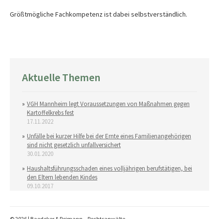
Größtmögliche Fachkompetenz ist dabei selbstverständlich.
Aktuelle Themen
VGH Mannheim legt Voraussetzungen von Maßnahmen gegen
Kartoffelkrebs fest
17.11.2022
Unfälle bei kurzer Hilfe bei der Ernte eines Familienangehörigen
sind nicht gesetzlich unfallversichert
30.01.2020
Haushaltsführungsschaden eines volljährigen berufstätigen, bei
den Eltern lebenden Kindes
09.10.2017
© 2026 | Baedeker & Reimann – Rechtsanwälte